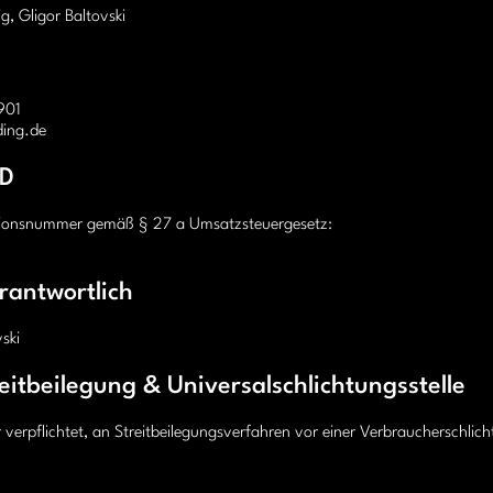
g, Gligor Baltovski
901
ding.de
ID
ationsnummer gemäß § 27 a Umsatzsteuergesetz:
rantwortlich
ski
itbeilegung & Universalschlichtungsstelle
r verpflichtet, an Streitbeilegungsverfahren vor einer Verbraucherschlic